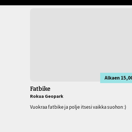
Alkaen
15,0
Fatbike
Rokua Geopark
Vuokraa fatbike ja polje itsesi vaikka suohon :)