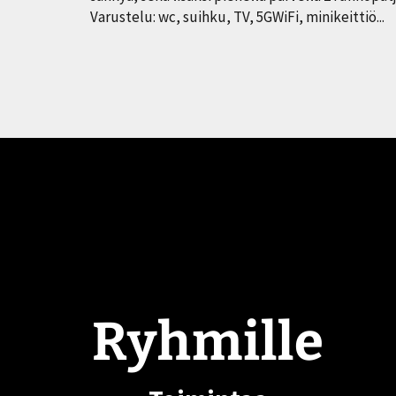
Varustelu: wc, suihku, TV, 5GWiFi, minikeittiö...
Ryhmille
Ryhmille