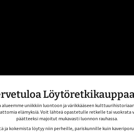
rvetuloa Löytöretkikauppa
 alueemme uniikkiin luontoon ja värikkääseen kulttuurihistoriaan
tomia elämyksiä. Voit lähteä opastetulle retkelle tai vuokrata vä
päätteeksi majoitut mukavasti luonnon rauhassa.
 ja kokemista löytyy niin perheille, pariskunnille kuin kaveriporu