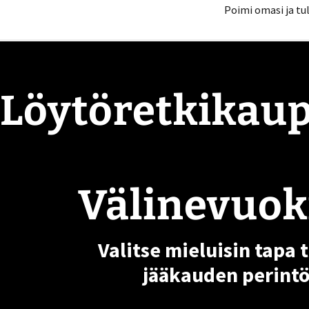
Poimi omasi ja tu
Välinevuokraus
Löytöretkikau
Välinevuok
Valitse mieluisin tapa 
jääkauden perint