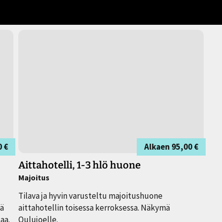
0 €
Alkaen
95,00 €
Aittahotelli, 1-3 hlö huone
Majoitus
Tilava ja hyvin varusteltu majoitushuone
tä
aittahotellin toisessa kerroksessa. Näkymä
aa.
Oulujoelle.