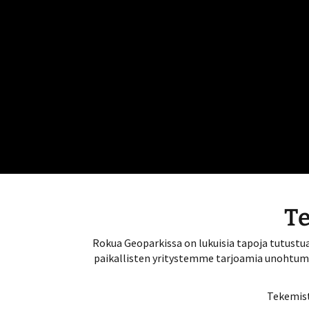
Te
Rokua Geoparkissa on lukuisia tapoja tutustua
paikallisten yritystemme tarjoamia unohtumat
Tekemistä