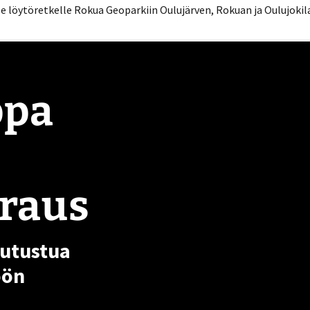
le löytöretkelle Rokua Geoparkiin Oulujärven, Rokuan ja Oulujoki
ppa
raus
tutustua
öön