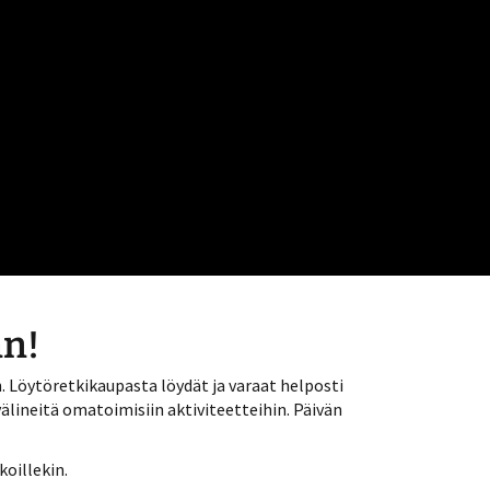
an!
. Löytöretkikaupasta löydät ja varaat helposti
lineitä omatoimisiin aktiviteetteihin. Päivän
koillekin.