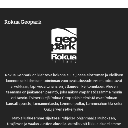
Rokua Geopark
Rokua Geopark on kiehtova kokonaisuus, jossa elottoman ja elollisen
luonnon sekä ihmisen toiminnan vuorovaikutussuhteet muodostavat
arvokkaan, läpi vuosituhansien jatkuneen kertomuksen. Alueen
teemana on jääkauden perintö, joka näkyy ympäristössämme monin
eri tavoin. Esimerkkejä Rokua Geoparkin helmistä ovat Rokuan
kansallispuisto, Liimanninkoski, Lemmenpolku, Lamminahon tila sekä
Oulujärven retkeilyalue.
Matkailualueemme sijaitsee Pohjois-Pohjanmaalla Muhoksen,
Utajärven ja Vaalan kuntien alueella. Autolla voit liikkua alueellamme