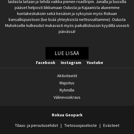
laidasta laitaan ja tehdä vaikka pienen roadtripin. Junalla ja bussilla
pääset helposti liikkumaan Oulusta ja Kajaanista alueemme
kuntakeskuksiin sekä kesäisin ja syksyisin myös Rokuan
kansallispuistoon (
lue lisää yhteyksistä nettisivuiltamme
). Oulusta
Muhokselle kulkeudut mukavasti myös paikallisbussin kyydillä useasti
päivässä!
LUE LISÄÄ
Facebook
Instagram
Youtube
Aktiviteetit
Majoitus
Ryhmille
Välinevuokraus
Rokua Geopark
Tilaus- ja peruutusehdot
Tietosuojaseloste
Evästeet