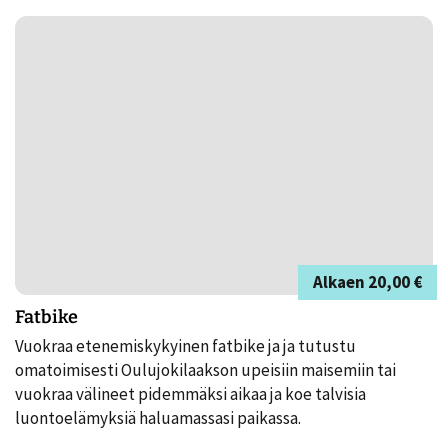
Alkaen
20,00 €
Fatbike
Vuokraa etenemiskykyinen fatbike ja ja tutustu
omatoimisesti Oulujokilaakson upeisiin maisemiin tai
vuokraa välineet pidemmäksi aikaa ja koe talvisia
luontoelämyksiä haluamassasi paikassa.